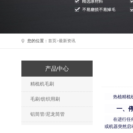
您的位置：
首页>
最新资讯
产品中心
精梳机毛刷
热植精梳
毛刷/纺织用刷
一、
铝筒管/尼龙筒管
在进行任
或机器突然启