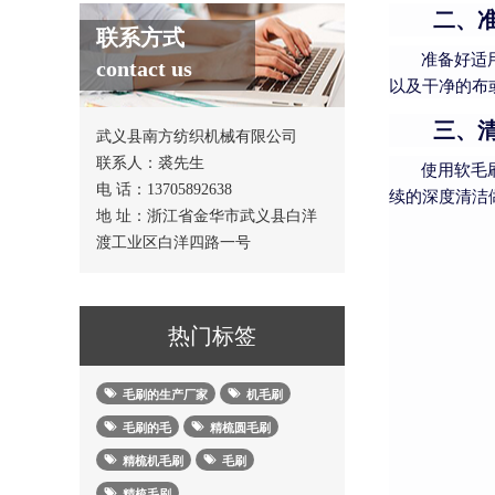
二、
联系方式
准备好适
contact us
以及干净的布
三、
武义县南方纺织机械有限公司
联系人：裘先生
使用软毛
电 话：13705892638
续的深度清洁
地 址：浙江省金华市武义县白洋
渡工业区白洋四路一号
热门标签
毛刷的生产厂家
机毛刷
毛刷的毛
精梳圆毛刷
精梳机毛刷
毛刷
精梳毛刷